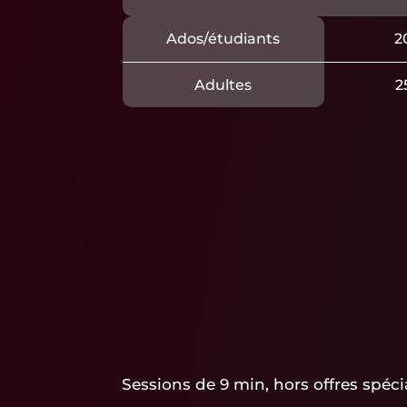
Ados/étudiants
2
Adultes
2
Sessions de 9 min, hors offres spéci