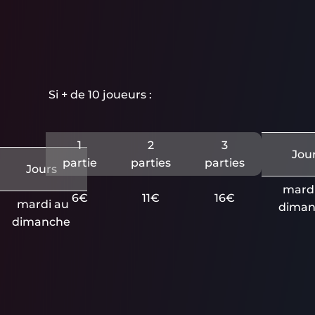
Si + de 10 joueurs :
1
2
3
Jou
partie
parties
parties
Jours
mardi
6€
11€
16€
mardi au
diman
dimanche