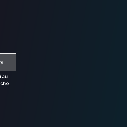
rs
 au
che