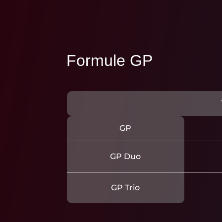
Formule GP
GP
GP Duo
GP Trio