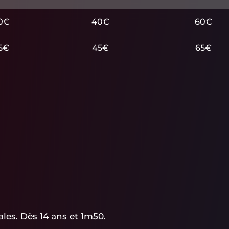
0€
40€
60€
5€
45€
65€
ales. Dès 14 ans et 1m50.