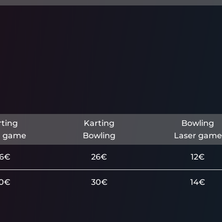
rting
Karting
Bowling
r game
Bowling
Laser game
6€
26€
12€
0€
30€
14€