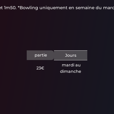
et 1m50. *Bowling uniquement en semaine du mard
partie
Jours
mardi au
23€
dimanche