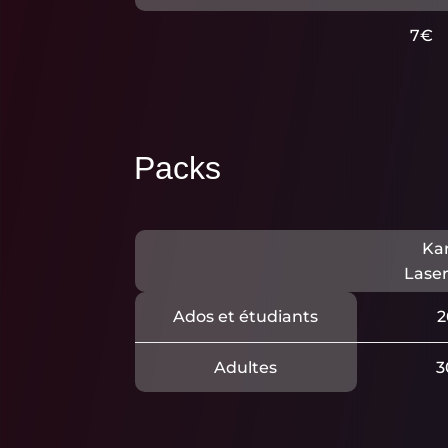
7€
Packs
Ka
Lase
Ados et étudiants
2
Adultes
3