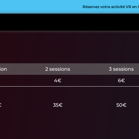
Réservez votre activité VR en 
ion
2 sessions
3 sessions
4€
6€
€
35€
50€