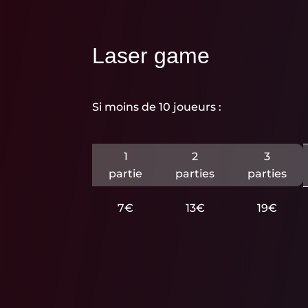
Laser game
Si moins de 10 joueurs :
1
2
3
partie
parties
parties
7€
13€
19€